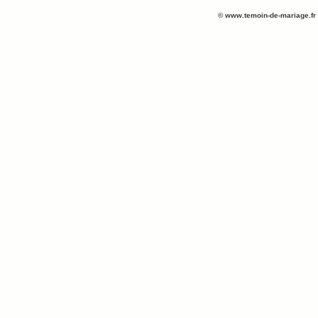
©
www.temoin-de-mariage.fr