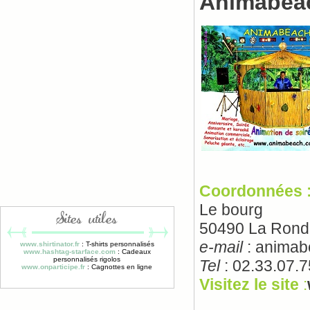
Animabea
Coordonnées 
Le bourg
Sites utiles
50490 La Rond
e-mail
: animab
www.shirtinator.fr
: T-shirts personnalisés
www.hashtag-starface.com
: Cadeaux
personnalisés rigolos
Tel
: 02.33.07.7
www.onparticipe.fr
: Cagnottes en ligne
Visitez le site
: