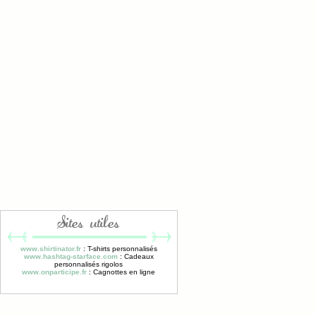
Sites utiles
www.shirtinator.fr
: T-shirts personnalisés
www.hashtag-starface.com
: Cadeaux
personnalisés rigolos
www.onparticipe.fr
: Cagnottes en ligne