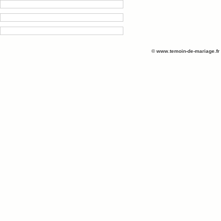
©
www.temoin-de-mariage.fr